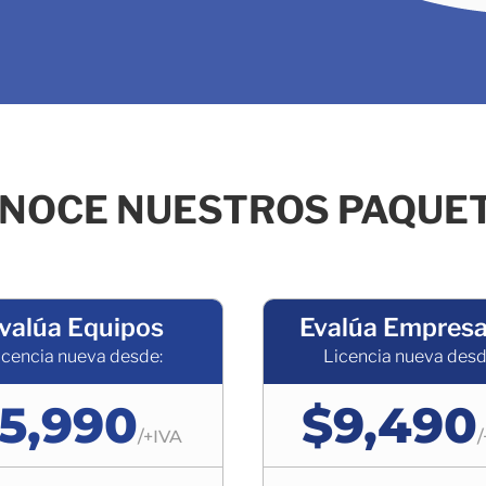
NOCE NUESTROS PAQUE
valúa Equipos
Evalúa Empresa
icencia nueva desde:
Licencia nueva desd
5,990
$9,490
/
+IVA
/