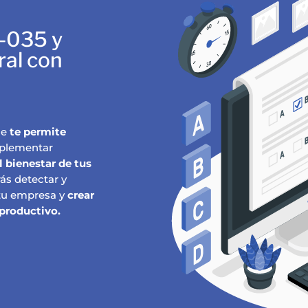
-035 y
ral con
ue
te permite
mplementar
l bienestar de tus
ás detectar y
 tu empresa y
crear
 productivo.