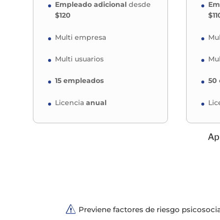
Empleado adicional
desde
Emp
$120
$11
Multi empresa
Mul
Multi usuarios
Mul
15 empleados
50
Licencia
anual
Lic
Apl
s
Previene factores de riesgo psicosocial