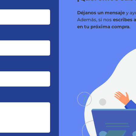
Déjanos un mensaje
y ay
Además, si nos
escribes 
en tu próxima compra
.