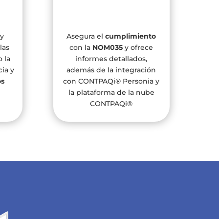
y
Asegura el
cumplimiento
las
con la
NOM035
y ofrece
 la
informes detallados,
cia y
además de la integración
os
con CONTPAQi® Personia y
a
la plataforma de la nube
CONTPAQi®