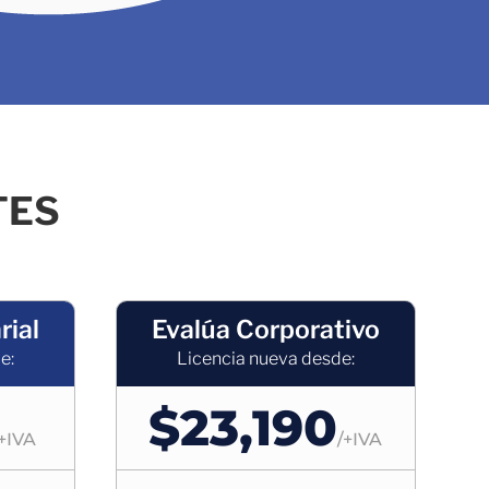
TES
rial
Evalúa Corporativo
e:
Licencia nueva desde:
$23,190
+IVA
/
+IVA