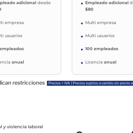
leado adicional
desde
Empleado adicional
d
0
$80
ti empresa
Multi empresa
ti usuarios
Multi usuarios
 empleados
100 empleados
encia
anual
Licencia
anual
ican restricciones
Precios + IVA | Precios sujetos a cambio sin previo a
 y violencia laboral