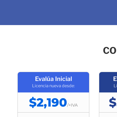
CO
Evalúa Inicial
E
Licencia nueva desde:
L
$2,190
$
/
+IVA